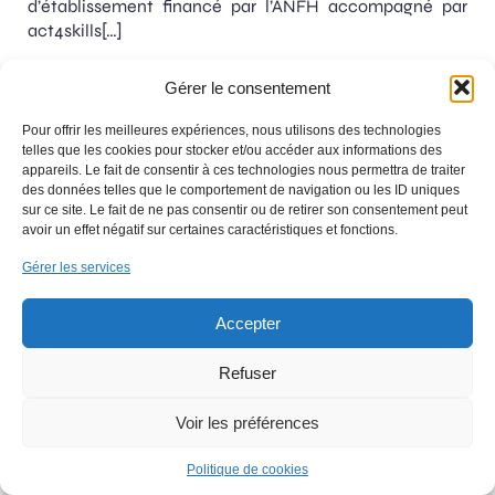
d’établissement financé par l’ANFH accompagné par
act4skills[…]
Gérer le consentement
Pour offrir les meilleures expériences, nous utilisons des technologies
telles que les cookies pour stocker et/ou accéder aux informations des
appareils. Le fait de consentir à ces technologies nous permettra de traiter
Centre Hospitalier de Givors
des données telles que le comportement de navigation ou les ID uniques
9 avenue du Professeur Fleming
sur ce site. Le fait de ne pas consentir ou de retirer son consentement peut
69700 Givors
avoir un effet négatif sur certaines caractéristiques et fonctions.
Mentions légales
Nous contacter
Gérer les services
Payer sa facture
Accepter
Refuser
Voir les préférences
Politique de cookies