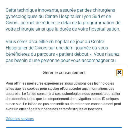
Cette technique innovante, assurée par des chirurgiens
gynécologiques du Centre Hospitalier Lyon Sud et de
Givors, permet de réduire le délai de la programmation de
votre chirurgie ainsi que la durée de votre hospitalisation.
Vous serez accueillie en hôpital de jour au Centre
Hospitalier de Givors sur une demi-journée où vous
bénéficierez du parcours « patient debout ». Vous n’aurez
pas besoin d’une personne pour vous accompagner ou
venir vous chercher.
Gérer le consentement
L’absence d’anesthésie générale vous permet de reprendre
Pour offrir les meilleures expériences, nous utilisons des technologies
plus rapidement vos activités courantes, sans avoir
telles que les cookies pour stocker et/ou accéder aux informations des
recours à un arrêt de travail.
appareils. Le fait de consentir à ces technologies nous permettra de traiter
des données telles que le comportement de navigation ou les ID uniques
sur ce site. Le fait de ne pas consentir ou de retirer son consentement peut
avoir un effet négatif sur certaines caractéristiques et fonctions.
Centre Hospitalier de Givors
Gérer les services
9 avenue du Professeur Fleming