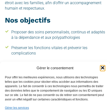
étroit avec les familles, afin d’offrir un accompagnement
humain et respectueux.
Nos objectifs
Proposer des soins personnalisés, continus et adaptés
à la dépendance et aux polypathologies
Préserver les fonctions vitales et prévenir les
complications
Maintenir un lien avec les proches et respecter leurs
Gérer le consentement
souhaits dans les décisions médicales
Pour offrir les meilleures expériences, nous utilisons des technologies
Construire un projet de soins, en tenant compte du
telles que les cookies pour stocker et/ou accéder aux informations des
projet de vie de chaque personne
appareils. Le fait de consentir à ces technologies nous permettra de traiter
des données telles que le comportement de navigation ou les ID uniques
sur ce site. Le fait de ne pas consentir ou de retirer son consentement peut
avoir un effet négatif sur certaines caractéristiques et fonctions.
Centre Hospitalier de Givors
Gérer les services