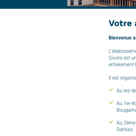
Votre 
Bienvenue à 
L’établissem
Givors est un
entièrement h
Il est organi
Au rez-d
Au 1er ét
Bougainvi
Au 2ème é
Dahlias