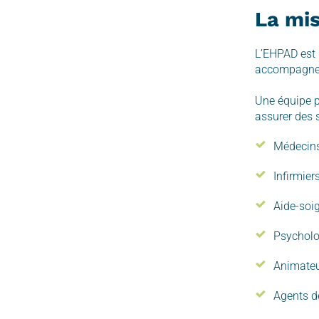
La mis
L’EHPAD est u
accompagneme
Une équipe pl
assurer des 
Médecin
Infirmier
Aide-soi
Psychol
Animate
Agents de