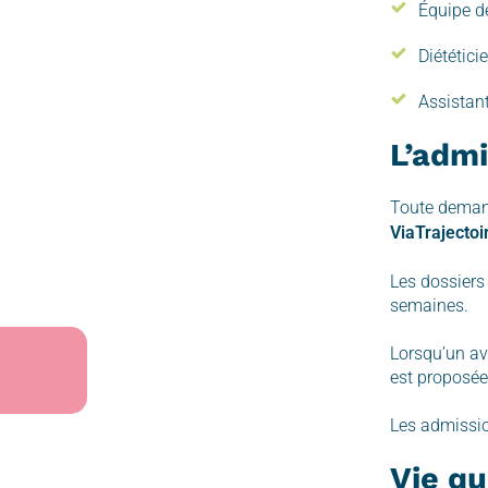
Équipe d
Diététici
Assistan
L’admi
Toute demand
ViaTrajectoi
Les dossiers
semaines.
Lorsqu’un av
est proposée
Les admissio
Vie qu