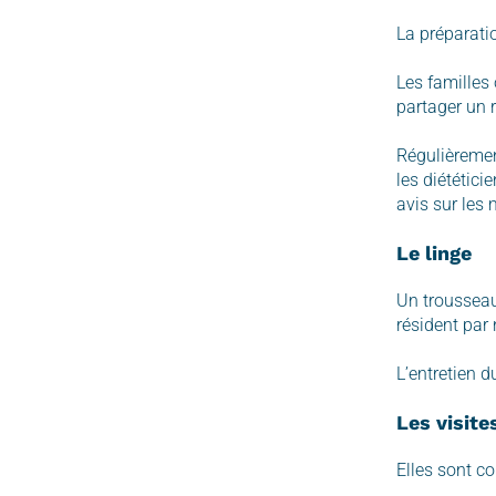
La préparatio
Les familles
partager un 
Régulièremen
les diététici
avis sur les
Le linge
Un trousseau
résident par 
L’entretien d
Les visite
Elles sont co