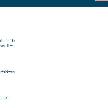
talier de
s. Il est
résidents
et les