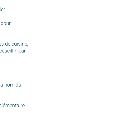
er.
 pour
s de cuisine,
cueillir leur
 au nom du
plémentaire.