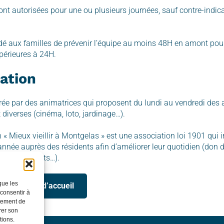
ont autorisées pour une ou plusieurs journées, sauf contre-indic
dé aux familles de prévenir l’équipe au moins 48H en amont pour
érieures à 24H.
ation
urée par des animatrices qui proposent du lundi au vendredi des
t diverses (cinéma, loto, jardinage…).
 « Mieux vieillir à Montgelas » est une association loi 1901 qui i
année auprès des résidents afin d’améliorer leur quotidien (don d
 d’évènements…).
que les
er le livret d’accueil
 consentir à
rtement de
rer son
tions.