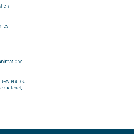
ation
 les
 animations
ntervient tout
e matériel,