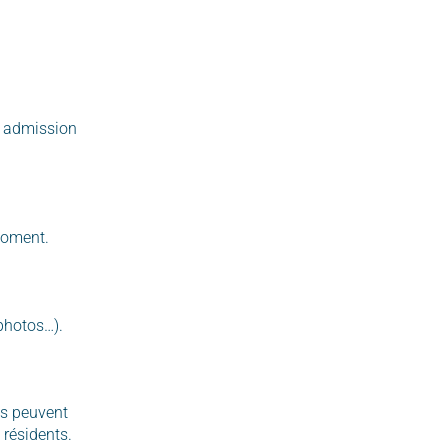
n admission
 moment.
 photos…).
ls peuvent
 résidents.